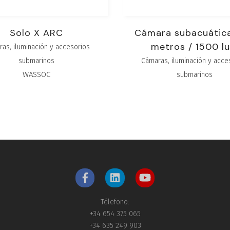
Solo X ARC
Cámara subacuátic
metros / 1500 l
as, iluminación y accesorios
submarinos
Cámaras, iluminación y acce
WASSOC
submarinos
Télefono:
+34 654 375 065
+34 635 249 903