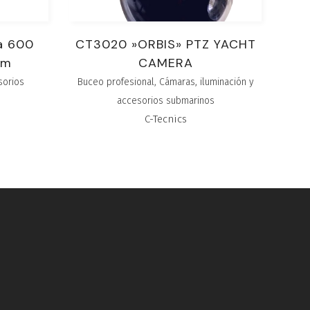
a 600
CT3020 »ORBIS» PTZ YACHT
um
CAMERA
sorios
Buceo profesional
,
Cámaras, iluminación y
accesorios submarinos
C-Tecnics