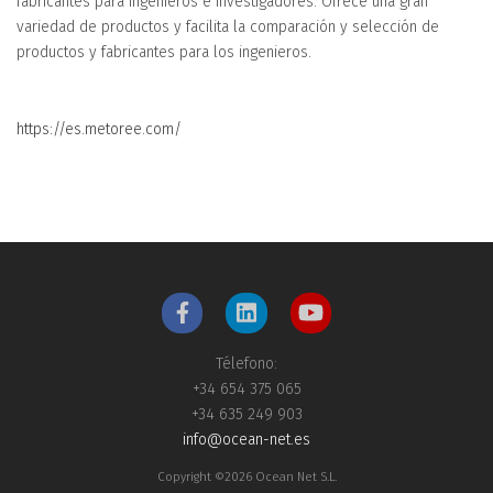
fabricantes para ingenieros e investigadores. Ofrece una gran
variedad de productos y facilita la comparación y selección de
productos y fabricantes para los ingenieros.
https://es.metoree.com/
Télefono:
+34 654 375 065
+34 635 249 903
info@ocean-net.es
Copyright ©2026 Ocean Net S.L.