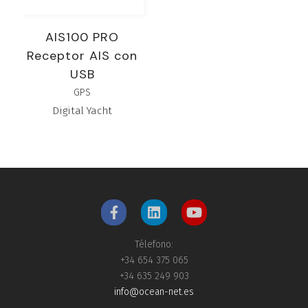
AIS100 PRO
Receptor AIS con
USB
GPS
Digital Yacht
Télefono:
+34 654 375 065
+34 635 249 903
info@ocean-net.es