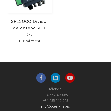
SPL2000 Divisor
de antena VHF
GPS
Digital Yacht
Télefono:
+34 654 375 065
+34 635 249 903
info@ocean-net.es