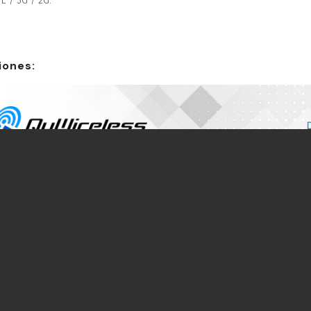
E / 3G / 2G.
iones: