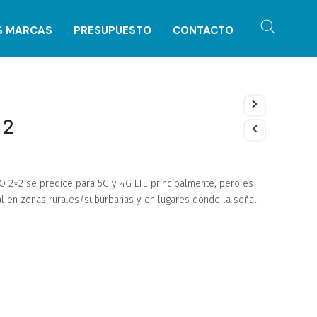
S MARCAS
PRESUPUESTO
CONTACTO
×2
O 2×2 se predice para 5G y 4G LTE principalmente, pero es
al en zonas rurales/suburbanas y en lugares donde la señal