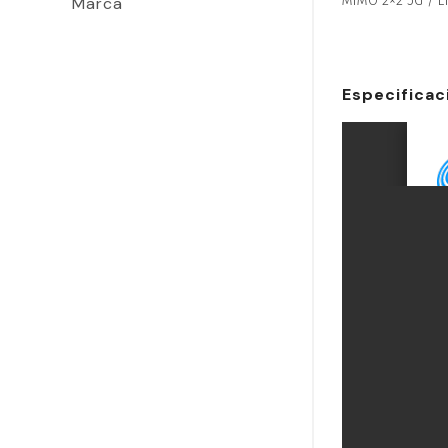
MIMO 2×2 5G / LT
Marca
Especificac