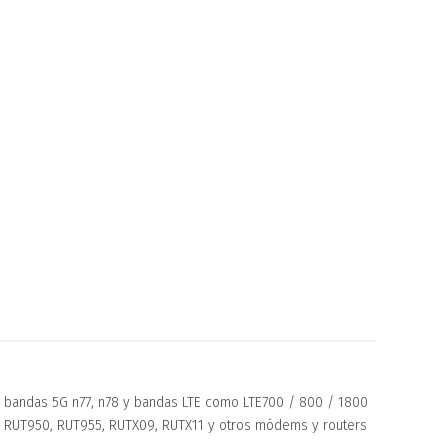
ra bandas 5G n77, n78 y bandas LTE como LTE700 / 800 / 1800
, RUT950, RUT955, RUTX09, RUTX11 y otros módems y routers