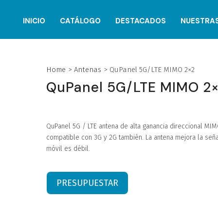
INICIO
CATÁLOGO
DESTACADOS
NUESTRA
Home
>
Antenas
>
QuPanel 5G/LTE MIMO 2×2
QuPanel 5G/LTE MIMO 2
QuPanel 5G / LTE antena de alta ganancia direccional MIM
compatible con 3G y 2G también. La antena mejora la señ
móvil es débil.
PRESUPUESTAR