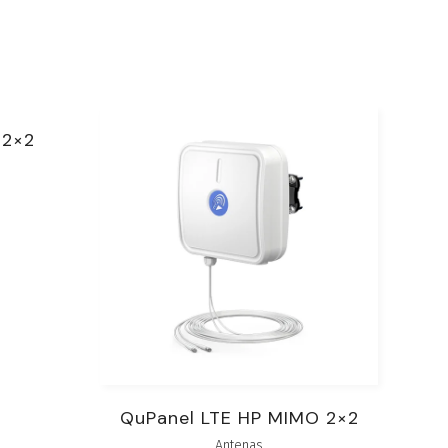
 2×2
QuPanel LTE HP MIMO 2×2
Antenas