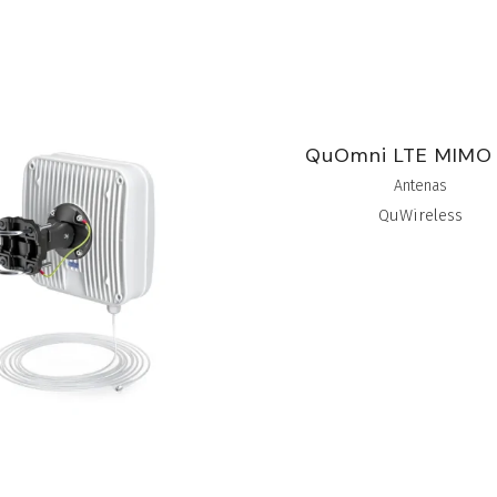
Panel LTE HP SISO
QuOmni LTE MIMO
Antenas
Antenas
QuWireless
QuWireless