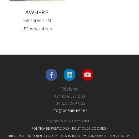
AWH-RS
Sensores OEM
JFE Advantech
Télefono:
+34 654 375 065
+34 635 249 903
info@ocean-net.es
Copyright ©2026 Ocean Net S.L.
POLÍTICA DE PRIVACIDAD
-
POLÍTICA DE COOKIES
-
INFORMACIÓN SOBRE COOKIES
-
CLÁUSULA FORMULARIO WEB
-
DIRECTORIOS