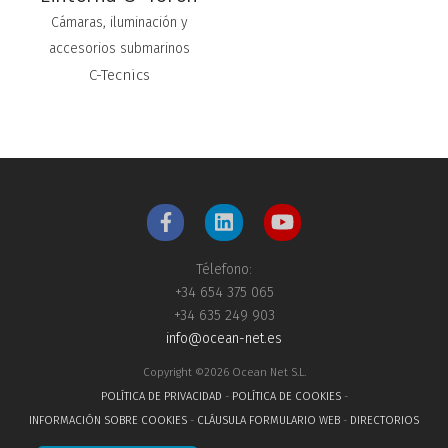
Cámaras, iluminación y
accesorios submarinos
C-Tecnics
Télefono:
+34 654 375 065
+34 635 249 903
info@ocean-net.es
Copyright ©2026 Ocean Net S.L.
POLÍTICA DE PRIVACIDAD
-
POLÍTICA DE COOKIES
-
INFORMACIÓN SOBRE COOKIES
-
CLÁUSULA FORMULARIO WEB
-
DIRECTORIOS