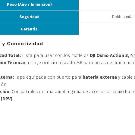
Peso (Aire / Inmersión)
Seguridad
Doble junta 
Garantía
d y Conectividad
dad Total:
Lista para usar con los modelos
DJI Osmo Action 3, 4 
ión Técnica:
Incluye orificio roscado M6 para bolas de iluminació
terna:
Tapa equipada con puerto para
batería externa
y cable 
ión.
ción:
Compatible con una amplia gama de accesorios como lentes 
 (DPV)
.