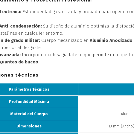
d extrema:
Estanqueidad garantizada y probada para operar con
.
Anti-condensación:
Su diseño de aluminio optimiza la disipaci
stalinas en cualquier entorno.
n de grado militar:
Cuerpo mecanizado en
Aluminio Anodizado 
superior al desgaste.
avanzada:
Incorpora una bisagra lateral que permite una apertur
guantes de buceo
.
iones técnicas
Parámetros Técnicos
Profundidad Máxima
Material del Cuerpo
Alumini
Dimensiones
113 mm (Ancho)