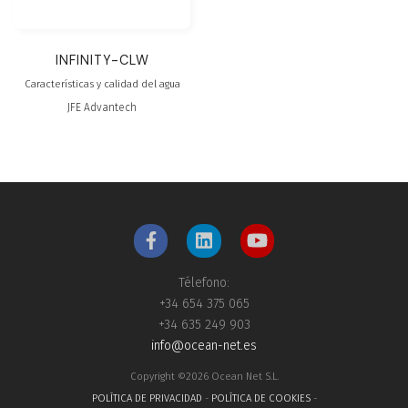
INFINITY-CLW
Características y calidad del agua
JFE Advantech
Télefono:
+34 654 375 065
+34 635 249 903
info@ocean-net.es
Copyright ©2026 Ocean Net S.L.
POLÍTICA DE PRIVACIDAD
-
POLÍTICA DE COOKIES
-