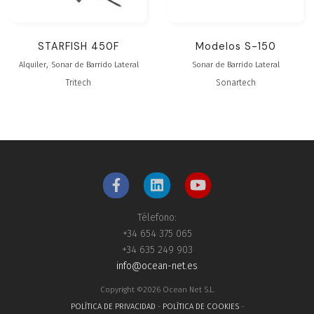
STARFISH 450F
Modelos S-150
,
Alquiler
Sonar de Barrido Lateral
Sonar de Barrido Lateral
Tritech
Sonartech
Télefono:
+34 654 375 065
+34 635 249 903
info@ocean-net.es
Copyright ©2026 Ocean Net S.L.
POLÍTICA DE PRIVACIDAD
-
POLÍTICA DE COOKIES
-