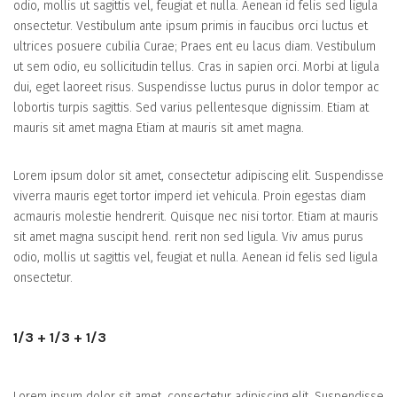
odio, mollis ut sagittis vel, feugiat et nulla. Aenean id felis sed ligula
onsectetur. Vestibulum ante ipsum primis in faucibus orci luctus et
ultrices posuere cubilia Curae; Praes ent eu lacus diam. Vestibulum
ut sem odio, eu sollicitudin tellus. Cras in sapien orci. Morbi at ligula
dui, eget laoreet risus. Suspendisse luctus purus in dolor tempor ac
lobortis turpis sagittis. Sed varius pellentesque dignissim. Etiam at
mauris sit amet magna Etiam at mauris sit amet magna.
Lorem ipsum dolor sit amet, consectetur adipiscing elit. Suspendisse
viverra mauris eget tortor imperd iet vehicula. Proin egestas diam
acmauris molestie hendrerit. Quisque nec nisi tortor. Etiam at mauris
sit amet magna suscipit hend. rerit non sed ligula. Viv amus purus
odio, mollis ut sagittis vel, feugiat et nulla. Aenean id felis sed ligula
onsectetur.
1/3 + 1/3 + 1/3
Lorem ipsum dolor sit amet, consectetur adipiscing elit. Suspendisse